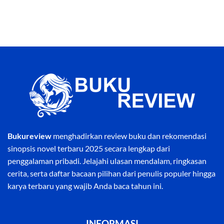
Bukureview
menghadirkan review buku dan rekomendasi
sinopsis novel terbaru 2025 secara lengkap dari
penggalaman pribadi. Jelajahi ulasan mendalam, ringkasan
cerita, serta daftar bacaan pilihan dari penulis populer hingga
karya terbaru yang wajib Anda baca tahun ini.
INFORMASI