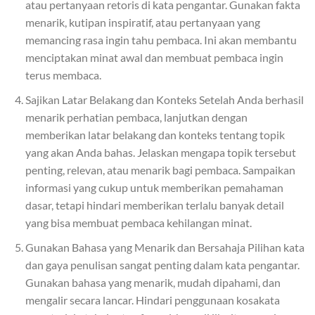
atau pertanyaan retoris di kata pengantar. Gunakan fakta
menarik, kutipan inspiratif, atau pertanyaan yang
memancing rasa ingin tahu pembaca. Ini akan membantu
menciptakan minat awal dan membuat pembaca ingin
terus membaca.
Sajikan Latar Belakang dan Konteks Setelah Anda berhasil
menarik perhatian pembaca, lanjutkan dengan
memberikan latar belakang dan konteks tentang topik
yang akan Anda bahas. Jelaskan mengapa topik tersebut
penting, relevan, atau menarik bagi pembaca. Sampaikan
informasi yang cukup untuk memberikan pemahaman
dasar, tetapi hindari memberikan terlalu banyak detail
yang bisa membuat pembaca kehilangan minat.
Gunakan Bahasa yang Menarik dan Bersahaja Pilihan kata
dan gaya penulisan sangat penting dalam kata pengantar.
Gunakan bahasa yang menarik, mudah dipahami, dan
mengalir secara lancar. Hindari penggunaan kosakata