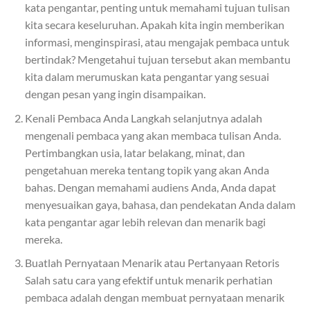
kata pengantar, penting untuk memahami tujuan tulisan
kita secara keseluruhan. Apakah kita ingin memberikan
informasi, menginspirasi, atau mengajak pembaca untuk
bertindak? Mengetahui tujuan tersebut akan membantu
kita dalam merumuskan kata pengantar yang sesuai
dengan pesan yang ingin disampaikan.
Kenali Pembaca Anda Langkah selanjutnya adalah
mengenali pembaca yang akan membaca tulisan Anda.
Pertimbangkan usia, latar belakang, minat, dan
pengetahuan mereka tentang topik yang akan Anda
bahas. Dengan memahami audiens Anda, Anda dapat
menyesuaikan gaya, bahasa, dan pendekatan Anda dalam
kata pengantar agar lebih relevan dan menarik bagi
mereka.
Buatlah Pernyataan Menarik atau Pertanyaan Retoris
Salah satu cara yang efektif untuk menarik perhatian
pembaca adalah dengan membuat pernyataan menarik